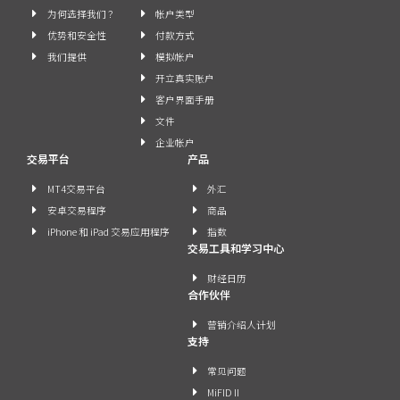
为何选择我们 ？
帐户类型
优势和安全性
付款方式
我们提供
模拟帐户
开立真实账户
客户界面手册
文件
企业帐户
交易平台
产品
MT4交易平台
外汇
安卓交易程序
商品
iPhone 和 iPad 交易应用程序
指数
交易工具和学习中心
财经日历
合作伙伴
营销介绍人计划
支持
常见问题
MiFID II