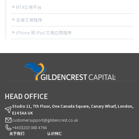
MT4交易平台
安卓交易程序
iPhone 和 iPad 交易应用程序
HEAD OFFICE
Studio 11, 7th Floor, One Canada Square, Canary Wharf, London,
E14 5AA UK
customersupport@gildencrest.co.uk
+44(0)203 048 4764
关于我们
认识特汇