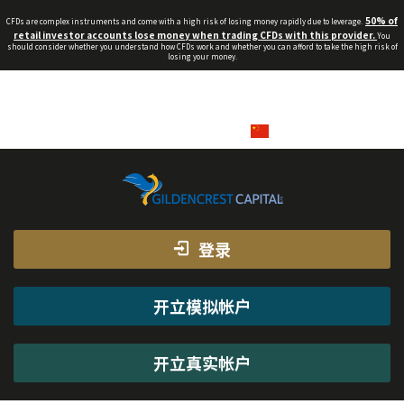
50% of
CFDs are complex instruments and come with a high risk of losing money rapidly due to leverage.
retail investor accounts lose money when trading CFDs with this provider.
You
should consider whether you understand how CFDs work and whether you can afford to take the high risk of
losing your money.
info_cn@gildencrest.co.uk
QQ客服
在线客服
+44(0)203 048 4764
中文
登录
开立模拟帐户
开立真实帐户