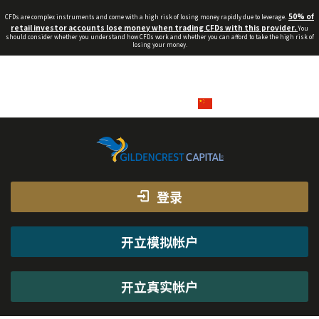
50% of
CFDs are complex instruments and come with a high risk of losing money rapidly due to leverage.
retail investor accounts lose money when trading CFDs with this provider.
You
should consider whether you understand how CFDs work and whether you can afford to take the high risk of
losing your money.
info_cn@gildencrest.co.uk
QQ客服
在线客服
+44(0)203 048 4764
中文
登录
开立模拟帐户
开立真实帐户