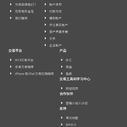
为何选择我们 ？
帐户类型
优势和安全性
付款方式
我们提供
模拟帐户
开立真实账户
客户界面手册
文件
企业帐户
交易平台
产品
MT4交易平台
外汇
安卓交易程序
商品
iPhone 和 iPad 交易应用程序
指数
交易工具和学习中心
财经日历
合作伙伴
营销介绍人计划
支持
常见问题
MiFID II