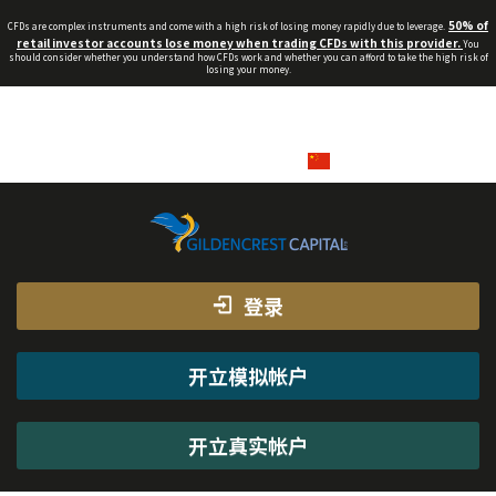
50% of
CFDs are complex instruments and come with a high risk of losing money rapidly due to leverage.
retail investor accounts lose money when trading CFDs with this provider.
You
should consider whether you understand how CFDs work and whether you can afford to take the high risk of
losing your money.
info_cn@gildencrest.co.uk
QQ客服
在线客服
+44(0)203 048 4764
中文
登录
开立模拟帐户
开立真实帐户