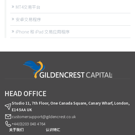
MT4交易平台
安卓交易程序
iPhone 和 iPad 交易应用程序
HEAD OFFICE
Studio 11, 7th Floor, One Canada Square, Canary Wharf, London,
E14 5AA UK
customersupport@gildencrest.co.uk
+44(0)203 048 4764
关于我们
认识特汇